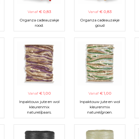
Vanaf
€ 0,83
Vanaf
€ 0,83
Organza cadeauzakje
Organza cadeauzakje
rood.
goud
Vanaf
€ 1,00
Vanaf
€ 1,00
Inpaktouw jute en wol
Inpaktouw jute en wol
kleurenmix
kleurenmix
naturel/paars.
naturel/groen.