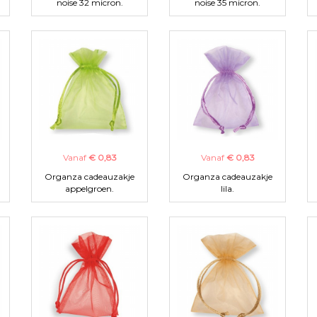
noise 32 micron.
noise 35 micron.
Vanaf
€ 0,83
Vanaf
€ 0,83
Organza cadeauzakje
Organza cadeauzakje
appelgroen.
lila.