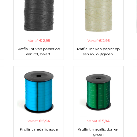
Vanaf
€ 2,95
Vanaf
€ 2,95
p
Raffia lint van papier op
Raffia lint van papier op
een rol, zwart.
een rol, olijfgroen.
Vanaf
€ 5,94
Vanaf
€ 5,94
Krullint metallic aqua
Krullint metallic donker
groen