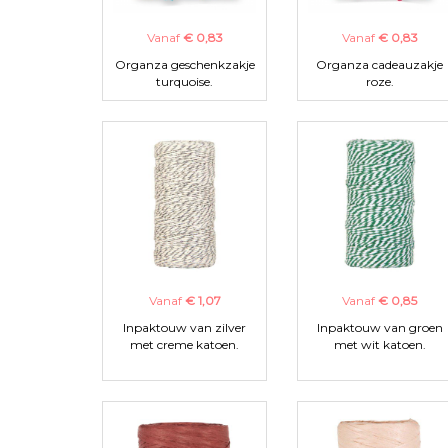
Vanaf
€ 0,83
Vanaf
€ 0,83
Organza geschenkzakje
Organza cadeauzakje
turquoise.
roze.
Vanaf
€ 1,07
Vanaf
€ 0,85
Inpaktouw van zilver
Inpaktouw van groen
met creme katoen.
met wit katoen.