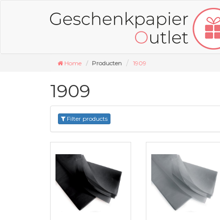
Home
Producten
1909
1909
Filter products