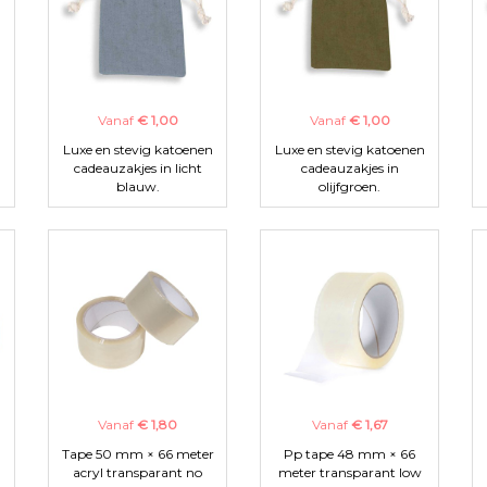
Vanaf
€ 1,00
Vanaf
€ 1,00
n
Luxe en stevig katoenen
Luxe en stevig katoenen
cadeauzakjes in licht
cadeauzakjes in
blauw.
olijfgroen.
Vanaf
€ 1,80
Vanaf
€ 1,67
Tape 50 mm × 66 meter
Pp tape 48 mm × 66
acryl transparant no
meter transparant low