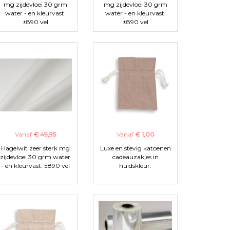
mg zijdevloei 30 grm
mg zijdevloei 30 grm
water - en kleurvast.
water - en kleurvast.
±890 vel
±890 vel
Vanaf
€ 49,95
Vanaf
€ 1,00
Hagelwit zeer sterk mg
Luxe en stevig katoenen
zijdevloei 30 grm water
cadeauzakjes in
- en kleurvast. ±890 vel
huidskleur.