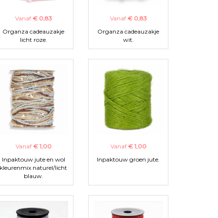
Vanaf
€ 0,83
Vanaf
€ 0,83
Organza cadeauzakje
Organza cadeauzakje
licht roze.
wit.
Vanaf
€ 1,00
Vanaf
€ 1,00
Inpaktouw jute en wol
Inpaktouw groen jute.
kleurenmix naturel/licht
blauw.