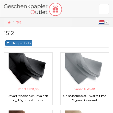
Toggl
naviga
1512
1512
Filter products
Vanaf
€ 28,38
Vanaf
€ 28,38
Zwart vloeipapier, kwaliteit
Grijs vloeipapier, kwaliteit mg
mg 17 gram kleurvast.
17 gram kleurvast.