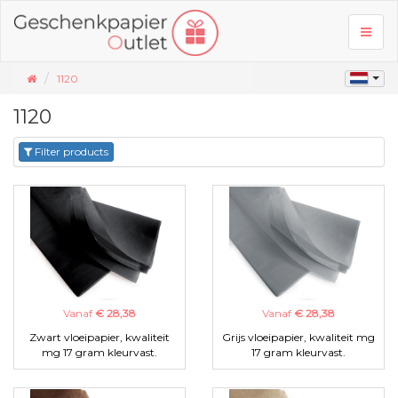
Toggl
naviga
1120
1120
Filter products
Vanaf
€ 28,38
Vanaf
€ 28,38
Zwart vloeipapier, kwaliteit
Grijs vloeipapier, kwaliteit mg
mg 17 gram kleurvast.
17 gram kleurvast.