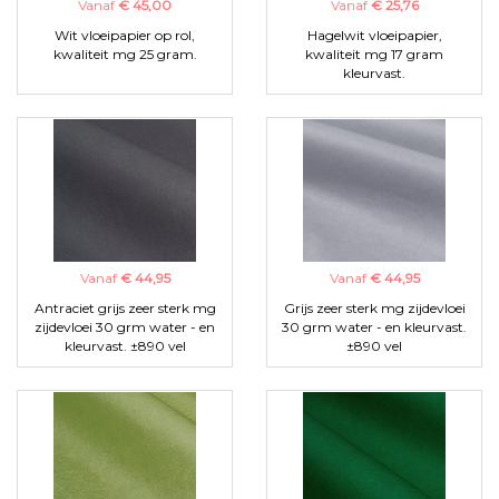
Vanaf
€ 45,00
Vanaf
€ 25,76
Wit vloeipapier op rol,
Hagelwit vloeipapier,
kwaliteit mg 25 gram.
kwaliteit mg 17 gram
kleurvast.
Vanaf
€ 44,95
Vanaf
€ 44,95
Antraciet grijs zeer sterk mg
Grijs zeer sterk mg zijdevloei
zijdevloei 30 grm water - en
30 grm water - en kleurvast.
kleurvast. ±890 vel
±890 vel