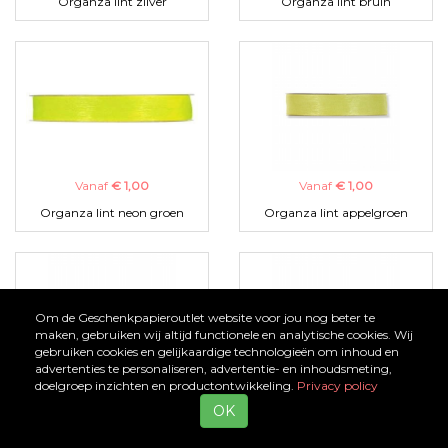
Organza lint zilver
Organza lint bruin
Vanaf
€ 1,00
Vanaf
€ 1,00
Organza lint neon groen
Organza lint appelgroen
Om de Geschenkpapieroutlet website voor jou nog beter te
maken, gebruiken wij altijd functionele en analytische cookies. Wij
gebruiken cookies en gelijkaardige technologieën om inhoud en
advertenties te personaliseren, advertentie- en inhoudsmeting,
doelgroep inzichten en productontwikkeling.
Privacy policy
Vanaf
€ 1,00
Vanaf
€ 1,00
OK
Organza lint zwart
Organza lint turquoise