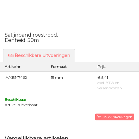
Satijnband roestrood.
Eenheid: 50m
Beschikbare uitvoeringen
Artikelnr.
Formaat
Prijs
IA/KB147462
15 mm
€ 5,41
excl. BTW en
verzendkosten
Beschikbaar
Artikel is leverbaar
In Winkelwagen
Vergelijkbare artikelen