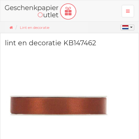
Toggl
naviga
Lint en decoratie
lint en decoratie KB147462