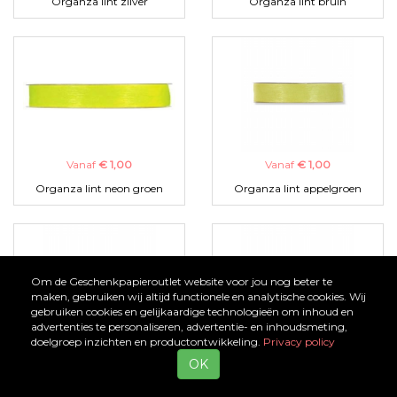
Organza lint zilver
Organza lint bruin
Vanaf
€ 1,00
Vanaf
€ 1,00
Organza lint neon groen
Organza lint appelgroen
Om de Geschenkpapieroutlet website voor jou nog beter te
maken, gebruiken wij altijd functionele en analytische cookies. Wij
gebruiken cookies en gelijkaardige technologieën om inhoud en
advertenties te personaliseren, advertentie- en inhoudsmeting,
doelgroep inzichten en productontwikkeling.
Privacy policy
Vanaf
€ 1,00
Vanaf
€ 1,00
OK
Organza lint zwart
Organza lint turquoise