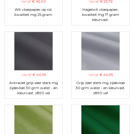
Vanaf
€ 45,00
Vanaf
€ 25,76
Wit vloeipapier op rol,
Hagelwit vloeipapier,
kwaliteit mg 25 gram.
kwaliteit mg 17 gram
kleurvast.
Vanaf
€ 44,95
Vanaf
€ 44,95
Antraciet grijs zeer sterk mg
Grijs zeer sterk mg zijdevloei
zijdevloei 30 grm water - en
30 grm water - en kleurvast.
kleurvast. ±890 vel
±890 vel