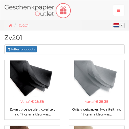
Toggl
naviga
Zv201
Zv201
Filter products
Vanaf
€ 28,38
Vanaf
€ 28,38
Zwart vloeipapier, kwaliteit
Grijs vloeipapier, kwaliteit mg
mg 17 gram kleurvast.
17 gram kleurvast.