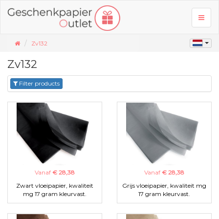
Toggl
naviga
Zv132
Zv132
Filter products
Vanaf
€ 28,38
Vanaf
€ 28,38
Zwart vloeipapier, kwaliteit
Grijs vloeipapier, kwaliteit mg
mg 17 gram kleurvast.
17 gram kleurvast.