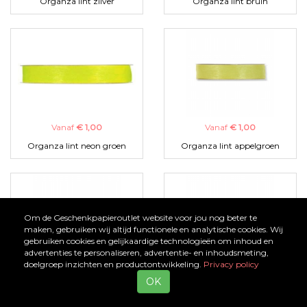
Organza lint zilver
Organza lint bruin
Vanaf
€ 1,00
Vanaf
€ 1,00
Organza lint neon groen
Organza lint appelgroen
Om de Geschenkpapieroutlet website voor jou nog beter te
maken, gebruiken wij altijd functionele en analytische cookies. Wij
gebruiken cookies en gelijkaardige technologieën om inhoud en
advertenties te personaliseren, advertentie- en inhoudsmeting,
doelgroep inzichten en productontwikkeling.
Privacy policy
Vanaf
€ 1,00
Vanaf
€ 1,00
OK
Organza lint zwart
Organza lint turquoise