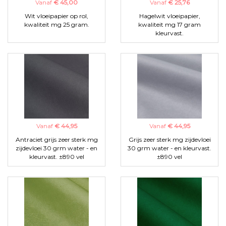
Vanaf
€ 45,00
Vanaf
€ 25,76
Wit vloeipapier op rol,
Hagelwit vloeipapier,
kwaliteit mg 25 gram.
kwaliteit mg 17 gram
kleurvast.
Vanaf
€ 44,95
Vanaf
€ 44,95
Antraciet grijs zeer sterk mg
Grijs zeer sterk mg zijdevloei
zijdevloei 30 grm water - en
30 grm water - en kleurvast.
kleurvast. ±890 vel
±890 vel