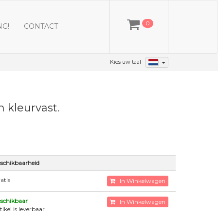
0
NG!
CONTACT
Kies uw taal
m kleurvast.
schikbaarheid
atis
In Winkelwagen
schikbaar
In Winkelwagen
tikel is leverbaar