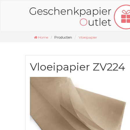
Home
Producten
Vloeipapier
Vloeipapier ZV224