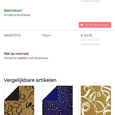
verzendkosten
Beschikbaar
Artikel is leverbaar
In Winkelwagen
1519/RT070
70cm
€ 121,35
excl. BTW en
verzendkosten
Niet op voorraad
Artikel is tijdelijk niet leverbaar
Vergelijkbare artikelen