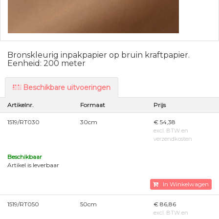
Bronskleurig inpakpapier op bruin kraftpapier.
Eenheid: 200 meter
Beschikbare uitvoeringen
Artikelnr.
Formaat
Prijs
1519/RT030
30cm
€ 54,38
excl. BTW en
verzendkosten
Beschikbaar
Artikel is leverbaar
In Winkelwagen
1519/RT050
50cm
€ 86,86
excl. BTW en