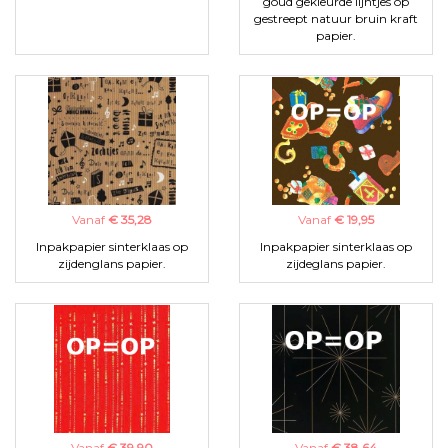
goud gekleurde lijntjes op
gestreept natuur bruin kraft
papier.
Vanaf
€ 35,28
Vanaf
€ 19,95
Inpakpapier sinterklaas op
Inpakpapier sinterklaas op
zijdenglans papier.
zijdeglans papier.
Vanaf
€ 39,90
Vanaf
€ 38,64