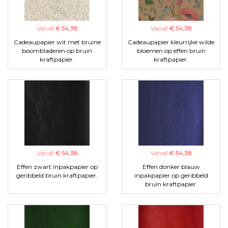
Vanaf
€ 54,38
Vanaf
€ 54,38
Cadeaupapier wit met bruine
Cadeaupapier kleurrijke wilde
boombladeren op bruin
bloemen op effen bruin
kraftpapier.
kraftpapier.
Vanaf
€ 54,38
Vanaf
€ 54,38
Effen zwart inpakpapier op
Effen donker blauw
geribbeld bruin kraftpapier.
inpakpapier op geribbeld
bruin kraftpapier.