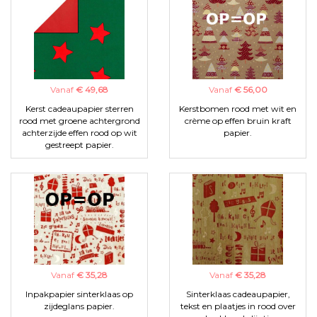
Vanaf
€ 49,68
Vanaf
€ 56,00
Kerst cadeaupapier sterren
Kerstbomen rood met wit en
rood met groene achtergrond
crème op effen bruin kraft
achterzijde effen rood op wit
papier.
gestreept papier.
Vanaf
€ 35,28
Vanaf
€ 35,28
Inpakpapier sinterklaas op
Sinterklaas cadeaupapier,
zijdeglans papier.
tekst en plaatjes in rood over