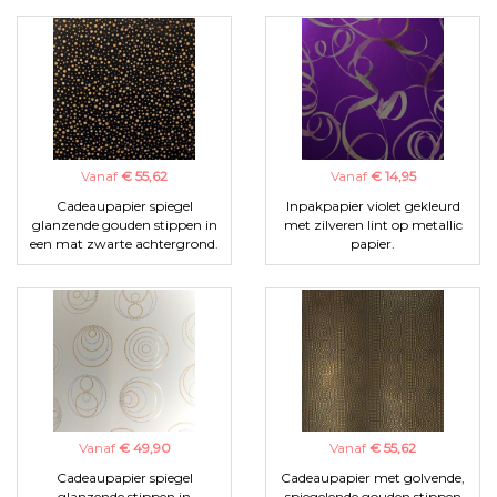
Vanaf
€ 55,62
Vanaf
€ 14,95
Cadeaupapier spiegel
Inpakpapier violet gekleurd
glanzende gouden stippen in
met zilveren lint op metallic
een mat zwarte achtergrond.
papier.
Vanaf
€ 49,90
Vanaf
€ 55,62
Cadeaupapier spiegel
Cadeaupapier met golvende,
glanzende stippen in
spiegelende gouden stippen