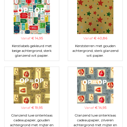
Vanaf
€ 14,95
Vanaf
€ 40,86
Kerstlabels gekleurd met
Kerststerren met gouden
beige achtergrond, sterk
achtergrond, sterk glanzend
glanzend wit papier.
wit papier.
Vanaf
€ 19,95
Vanaf
€ 14,95
Glanzend luxe sinterklaas
Glanzend luxe sinterklaas
cadeaupapier, gouden
cadeaupapier, zilveren
achtergrond met mijter en
achtergrond met mijter en