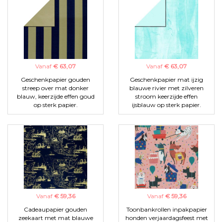
Vanaf
€ 63,07
Vanaf
€ 63,07
Geschenkpapier gouden
Geschenkpapier mat ijzig
streep over mat donker
blauwe rivier met zilveren
blauw, keerzijde effen goud
stroom keerzijde effen
op sterk papier.
ijsblauw op sterk papier.
Vanaf
€ 59,36
Vanaf
€ 59,36
Cadeaupapier gouden
Toonbankrollen inpakpapier
zeekaart met mat blauwe
honden verjaardagsfeest met