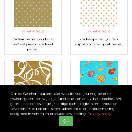
Vanaf
€ 52,53
Vanaf
€ 52,53
Cadeaupapier goud met
Cadeaupapier gouden
witte stipjes op sterk wit
stippen op stevig wit papier.
papier.
Om de Geschenkpapieroutlet website voor jou nog beter te
maken, gebruiken wij altijd functionele en analytische cookies. Wij
Vanaf
€ 52,53
Vanaf
€ 52,53
gebruiken cookies en gelijkaardige technologieën om inhoud en
advertenties te personaliseren, advertentie- en inhoudsmeting,
Inpakpapier goud gekleurd
Cadeaupapier tropische
doelgroep inzichten en productontwikkeling.
Privacy policy
met wit lint op sterk wit
vissen, achtergrond in
OK
papier.
zeeblauw op sterk wit papier.