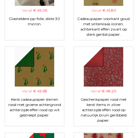
Vanaf
€ 49,05
Vanaf
€ 41,80
Glasheldere pp-folie, dikte 30
Cadeaupapier voorkant goud
micron.
met sinterklaas iconen,
achterkant effen zwart op
sterk geribd papier.
Vanaf
€ 49,68
Vanaf
€ 48,20
Kerst cadeaupapier sterren
Geschenkpapier rood met
rood met groene achtergrond
kerst items in zilver
achterzijde effen rood op wit
achterzijde effen rood op
gestreept papier.
natuurlijk bruin geribbeld
papier.