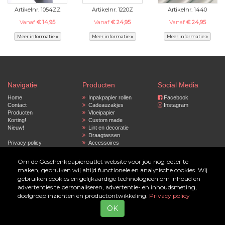
Artikelnr. 1054ZZ
Artikelnr. 1220Z
Artikelnr. 1440
Vanaf
€ 14,95
Vanaf
€ 24,95
Vanaf
€ 24,95
Meer informatie
Meer informatie
Meer informatie
Navigatie
Producten
Social Media
Home
Inpakpapier rollen
Facebook
Contact
Cadeauzakjes
Instagram
Producten
Vloeipapier
Korting!
Custom made
Nieuw!
Lint en decoratie
Draagtassen
Privacy policy
Accessoires
Gepersonaliseerd
inpakpapier
Om de Geschenkpapieroutlet website voor jou nog beter te
maken, gebruiken wij altijd functionele en analytische cookies. Wij
© 2023 by Geschenkpapier Outlet
gebruiken cookies en gelijkaardige technologieën om inhoud en
advertenties te personaliseren, advertentie- en inhoudsmeting,
doelgroep inzichten en productontwikkeling.
Privacy policy
Website laten maken
door
HeadNets - Online bouwmeester
OK