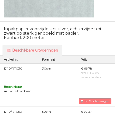
Inpakpapier voorzijde uni zilver, achterzijde uni
zwart op sterk geribbeld mat papier.
Eenheid: 200 meter
Beschikbare uitvoeringen
Artikelnr.
Formaat
Prijs
1740/RT030
30cm
€ 66,78
excl. BTW en
verzendkosten
Beschikbaar
Artikel is leverbaar
In Winkelwagen
1740/RT050
50cm
€ 99,27