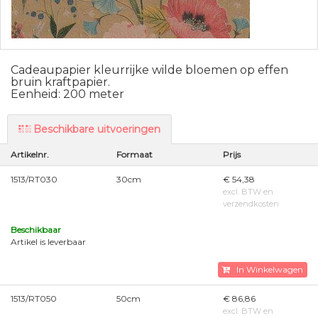
Cadeaupapier kleurrijke wilde bloemen op effen
bruin kraftpapier.
Eenheid: 200 meter
Beschikbare uitvoeringen
Artikelnr.
Formaat
Prijs
1513/RT030
30cm
€ 54,38
excl. BTW en
verzendkosten
Beschikbaar
Artikel is leverbaar
In Winkelwagen
1513/RT050
50cm
€ 86,86
excl. BTW en