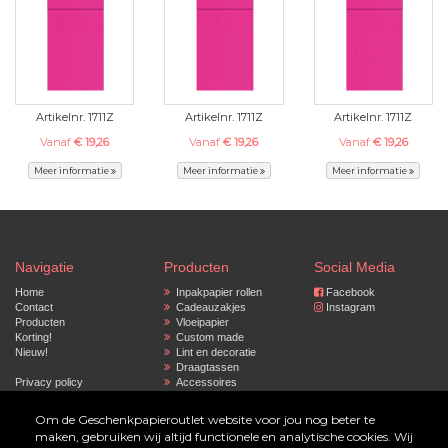
Artikelnr. 1711Z
Artikelnr. 1711Z
Artikelnr. 1711Z
Vanaf
€ 19,26
Vanaf
€ 19,26
Vanaf
€ 19,26
Meer informatie
Meer informatie
Meer informatie
Navigatie
Producten
Social Media
Home
Inpakpapier rollen
Facebook
Contact
Cadeauzakjes
Instagram
Producten
Vloeipapier
Korting!
Custom made
Nieuw!
Lint en decoratie
Draagtassen
Privacy policy
Accessoires
Gepersonaliseerd
inpakpapier
Om de Geschenkpapieroutlet website voor jou nog beter te
maken, gebruiken wij altijd functionele en analytische cookies. Wij
© 2023 by Geschenkpapier Outlet