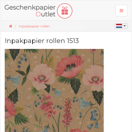
Toggl
naviga
Inpakpapier rollen
Inpakpapier rollen 1513